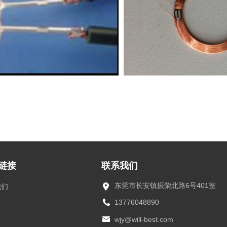
链接
联系我们
东莞市长安镇振荣北路6号401室
我们
13776048890
wjy@will-best.com