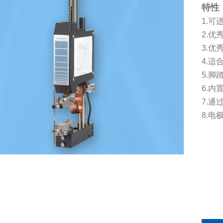
特性
1.
2.
3.
4.适
5.
6.内
7.
8.电