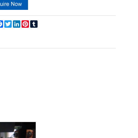
are
Facebook
Twitter
LinkedIn
Pinterest
Tumblr