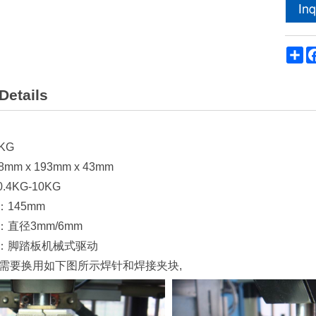
Sh
Details
KG
mm x 193mm x 43mm
.4KG-10KG
：145mm
：直径3mm/6mm
式：脚踏板机械式驱动
,需要换用如下图所示焊针和焊接夹块,