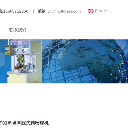
信
:13609712060 |
邮箱
:
wjy@will-best.com
English
联系我们
-F01单点脚踩式精密焊机