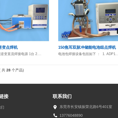
逆变点焊机
150焦耳双脉冲储能电池组点焊机
高频逆变直流焊接电源 1台 2....
电池包焊接设备包括如下 ： 1. ADP1..
( 共
28
个产品)
链接
联系我们
东莞市长安镇振荣北路6号401室
我们
13776048890