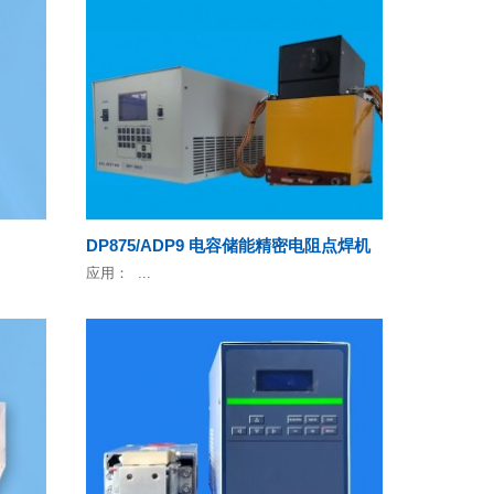
DP875/ADP9 电容储能精密电阻点焊机
应用： ...