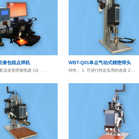
径漆包线点焊机
WBT-Q01单点气动式精密焊头
频直流逆变焊接电源 1台 ...
特性： 1. 可进行特定应用的改装 2....