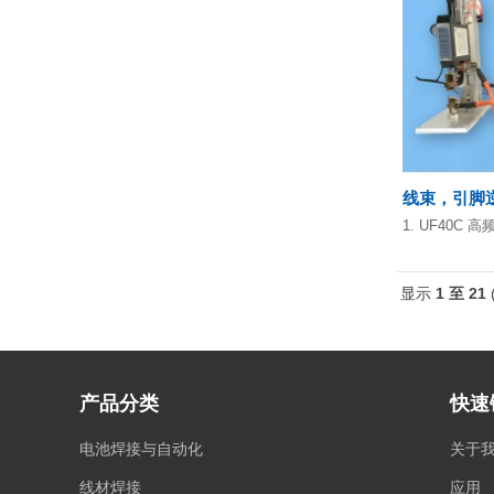
线束，引脚
1. UF40C 
显示
1 至 21
产品分类
快速
电池焊接与自动化
关于
线材焊接
应用