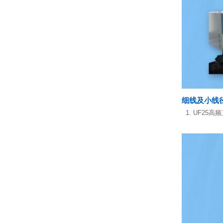
细线及小线
1. UF25高