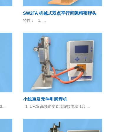
SW2FA 机械式双点平行间隙精密焊头
特性： 1. ...
小线束及元件引脚焊机
...
1. UF25 高频逆变直流焊接电源 1台 ...