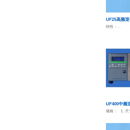
UF25高频
特性：...
UF400中
规格： 1. 尺