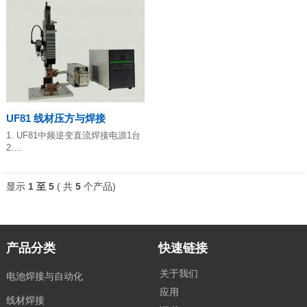
UF81 线材压方与焊接
1. UF81中频逆变直流焊接电源1台
2....
显示
1 至 5
( 共
5
个产品)
产品分类
快速链接
关于我们
电池焊接与自动化
应用
线材焊接