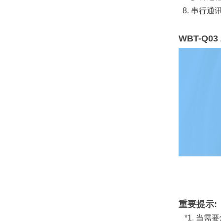
8. 串行
WBT-Q0
重要提示:
*1. 当需