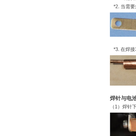
*2. 当需
*3. 在焊接
焊针与电
（1）焊