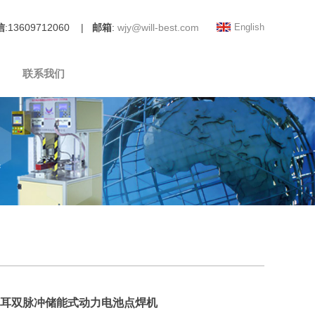
信
:13609712060 |
邮箱
:
wjy@will-best.com
English
联系我们
0焦耳双脉冲储能式动力电池点焊机