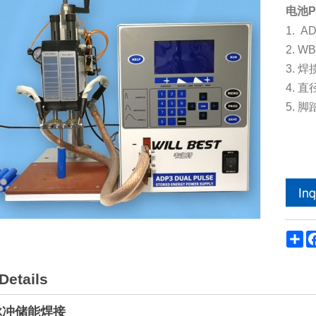
电池P
1. 
2. W
3. 
4. 
5. 
Sh
Details
双脉冲储能焊接