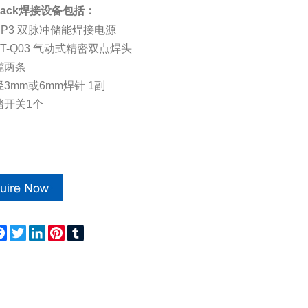
ack焊接设备包括：
ADP3 双脉冲储能焊接电源
BT-Q03 气动式
精密双点
焊头
焊揽两条
直径3mm或6mm焊针 1副
脚踏开关1个
are
Facebook
Twitter
LinkedIn
Pinterest
Tumblr